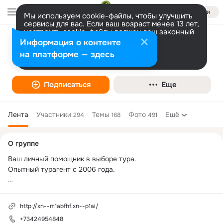
Войти
Мы используем cookie-файлы, чтобы улучшить
сервисы для вас. Если ваш возраст менее 13 лет,
настроить cookie-файлы должен ваш законный
представитель.
Больше информации
Информация о контенте
Агентство туризма "АНАСТАСИЯ", Лысьва
Разрешить все
Настроить
на платформе — здесь
Подписаться
Еще
Лента
Участники
Темы
Фото
Ещё
294
168
491
Дополнительная
О группе
колонка
Ваш личный помощник в выборе тура. 

Опытный турагент с 2006 года.

Запросите расчет стоимости тура.

Спланируйте ваш отпуск заранее.

http://xn--m1abfhf.xn--p1ai/
+73424954848
Помогу с выбором направления для отдыха, расскажу куда 