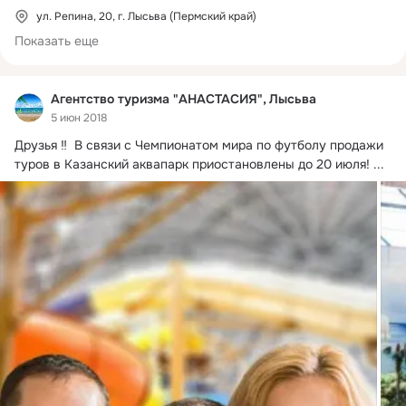
стоит отправиться в этом сезоне. 

ул. Репина, 20, г. Лысьва (Пермский край)
Показать еще
Подберу под ваш бюджет оптимальный по цене/качеству 
тур. 

Агентство туризма "АНАСТАСИЯ", Лысьва
Возможна рассрочка.

5 июн 2018
Друзья ‼  В связи с Чемпионатом мира по футболу продажи 
Отвечу на любые вопросы касательно отдыха, авиа и ж/д 
туров в Казанский аквапарк приостановлены до 20 июля!
 ...
билетов.