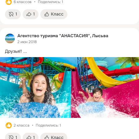
6 классов
Поделились: 1
1
1
Класс
Агентство туризма "АНАСТАСИЯ", Лысьва
2 июн 2018
Друзья!!
 ...
2 класса
Поделились: 1
1
1
Класс