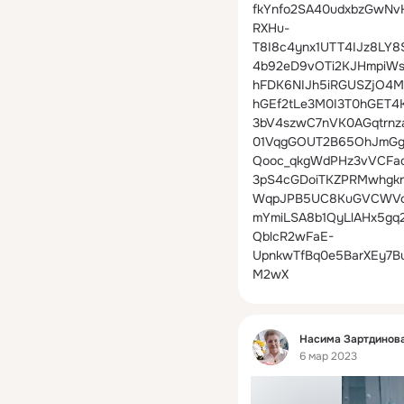
fkYnfo2SA40udxbzGwNv
RXHu-
T8I8c4ynx1UTT4IJz8LY
4b92eD9vOTi2KJHmpiW
hFDK6NIJh5iRGUSZjO4
hGEf2tLe3M0I3T0hGET
3bV4szwC7nVK0AGqtrnz
01VqgGOUT2B65OhJmGgy
Qooc_qkgWdPHz3vVCFaq
3pS4cGDoiTKZPRMwhgkr
WqpJPB5UC8KuGVCWVo
mYmiLSA8b1QyLlAHx5gq2
QblcR2wFaE-
UpnkwTfBq0e5BarXEy7
M2wX
Фид
Насима Зартдинова
6 мар 2023