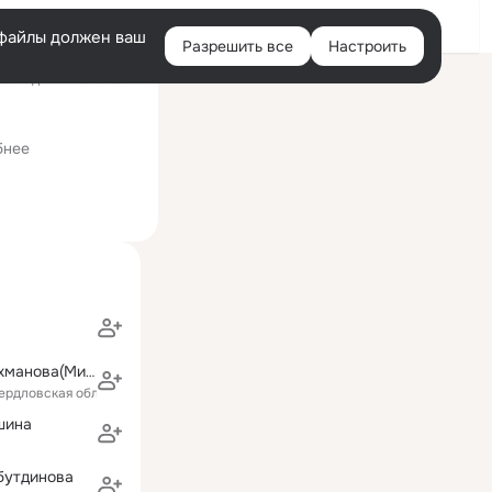
Войти
e-файлы должен ваш
Разрешить все
Настроить
Правая
оследний визит: 6 авг
колонка
бнее
Марина Абдрахманова(Минкаева)
вердловская область)
шина
бутдинова