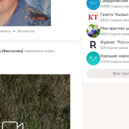
Свердловская
109187 подписчи
Газета "Кызыл
26312 подписчик
Мин яраткан 
елились
38 классов
8603 подписчика
128 подписчиков
 (Фассахова)
поделилась видео
Хорошие ново
21270 подписчик
Все гру