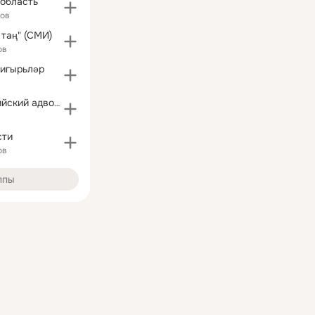
 область
ков
 таң" (СМИ)
ов
шигырьләр
Журнал "Российский адвокат"
сти
ов
ппы