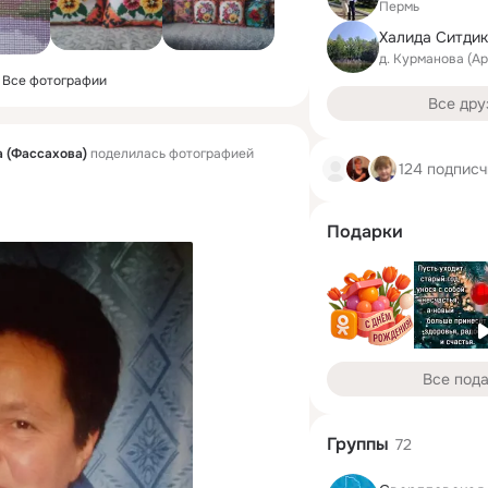
Пермь
Халида Ситди
д. Курманова (А
Все фотографии
Все дру
 (Фассахова)
поделилась фотографией
124 подписч
Подарки
Все под
Группы
72