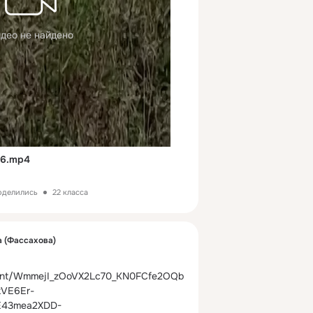
део не найдено
6.mp4
поделились
22 класса
 (Фассахова)
count/WmmejI_zOoVX2Lc70_KN0FCfe2OQb
VE6Er-
43mea2XDD-