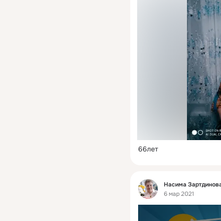
66лет
Фид
Насима Зартдинова
6 мар 2021