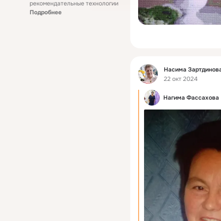
рекомендательные технологии
Подробнее
Фид
Насима Зартдинова
22 окт 2024
Нагима Фассахова