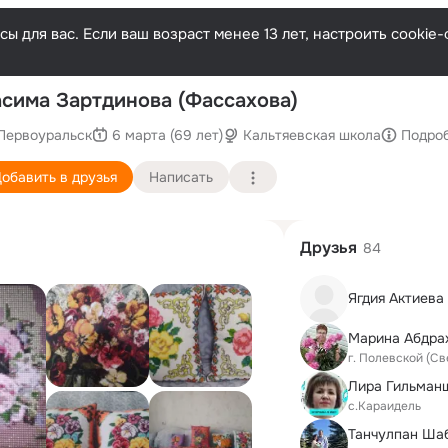
ы для вас. Если ваш возраст менее 13 лет, настроить cooki
П
сима Зартдинова (Фассахова)
Первоуральск
6 марта (69 лет)
Кальтяевская школа
Подро
обавить в друзья
Написать
Друзья
84
Ягдия Актиева
г. Полевской (С
Лира Гильман
с.Караидель
Танчулпан Ша