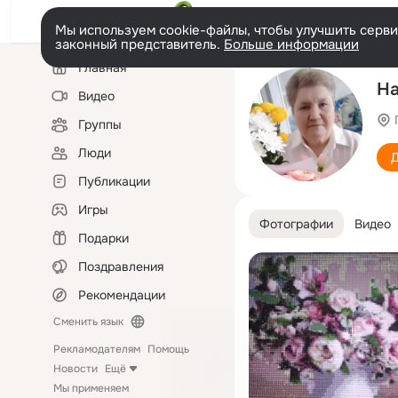
Мы используем cookie-файлы, чтобы улучшить сервис
законный представитель.
Больше информации
Левая
Главная
колонка
На
Видео
Группы
Люди
Д
Публикации
Игры
Фотографии
Видео
Подарки
Поздравления
Рекомендации
Сменить язык
Рекламодателям
Помощь
Новости
Ещё
Мы применяем