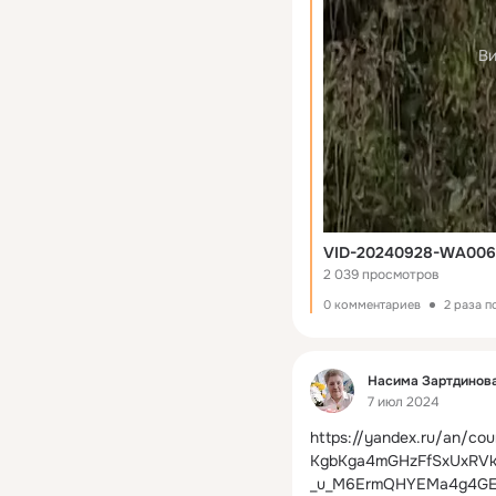
Ви
VID-20240928-WA006
2 039 просмотров
0 комментариев
2 раза 
Фид
Насима Зартдинова
7 июл 2024
https://yandex.ru/an/
KgbKga4mGHzFfSxUxRVk
_u_M6ErmQHYEMa4g4GE