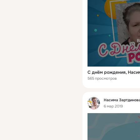
В
С днём рождения, Наси
565 просмотров
Фид
Насима Зартдинова
6 мар 2019