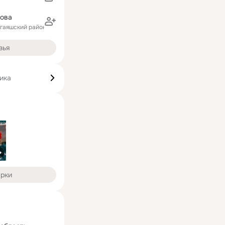
кова
ргаяшский район)
зья
ика
арки