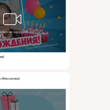
идео не найдено
ма!
 (Фассахова)