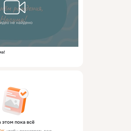
идео не найдено
ма!
 этом пока всё
ОК
, чтобы посмотреть всю