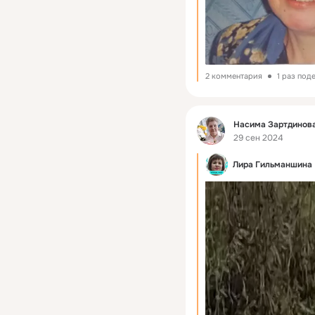
2 комментария
1 раз под
Фид
Насима Зартдинова
29 сен 2024
Лира Гильманшина