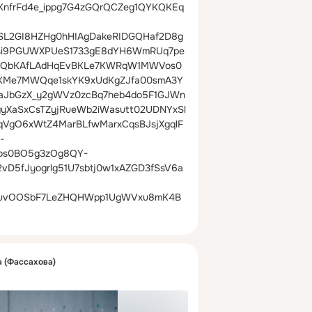
KnfrFd4e_ippg7G4zGQrQCZeg1QYKQKEq
8SL2GI8HZHg0hHIAgDakeRIDGQHaf2D8g
si9PGUWXPUeS1733gE8dYH6WmRUq7pe
MQbKAfLAdHqEvBKLe7KWRqW1MWVos0
4KMe7MWQqe1skYK9xUdKgZJfa00smA3Y
aJbGzX_y2gWVz0zcBq7heb4do5F1GJWn
XaSxCsTZyjRueWb2iWasutt02UDNYxSl
VgO6xWtZ4MarBLfwMarxCqsBJsjXgqlF
-
s0BO5g3zOg8QY-
vD5fJyogrlg51U7sbtj0w1xAZGD3fSsV6a
BuvOOSbF7LeZHQHWpp1UgWVxu8mK4B
 (Фассахова)