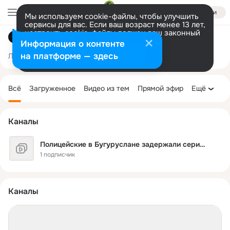
Войти
Мы используем cookie-файлы, чтобы улучшить
сервисы для вас. Если ваш возраст менее 13 лет,
настроить cookie-файлы должен ваш законный
Оренбург, Орск и Оренбургская область
представитель.
Больше информации
Информация о контенте
Разрешить все
Настроить
на платформе — здесь
Лента
Участники
Темы
Фото
Ещё
14K
28K
30K
Дополнительная
колонка
Всё
Загруженное
Видео из тем
Прямой эфир
Ещё
Каналы
Полицейские в Бугуруслане задержали серийного вора.
1 подписчик
Каналы