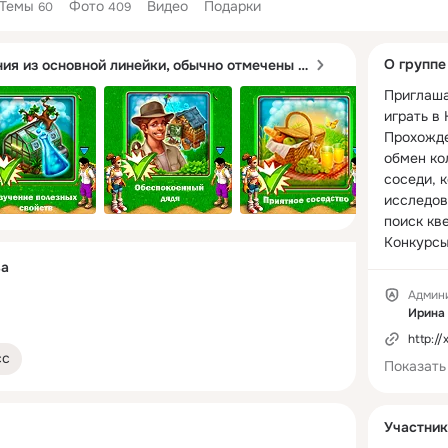
Темы
Фото
Видео
Подарки
60
409
Дополнитель
О группе
Основные квесты. Задания из основной линейки, обычно отмечены в игре особыми иконками. Их можно увидеть в игре наверху, если нажать на значок свитка.
колонка
Приглаша
играть в Н
Прохожде
обмен ко
соседи, 
исследов
поиск кве
Конкурсы,
Сайт: 
htt
ва
Админ
Ирина
http://x
сс
Показать
Участник