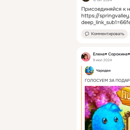
12 окт 2024
Присоединяйся к 
https://springvall
deep_link_sub1=66
Комментировать
Елена♥ Сорокина♥
9 июл 2024
Чародеи
ГОЛОСУЕМ ЗА ПОДАР