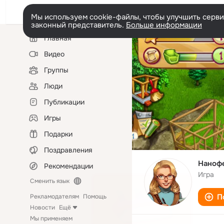
Мы используем cookie-файлы, чтобы улучшить сервис
законный представитель.
Больше информации
Левая
Главная
колонка
Видео
Группы
Люди
Публикации
Игры
Подарки
Поздравления
Нанофе
Рекомендации
Игра
Сменить язык
П
Рекламодателям
Помощь
Новости
Ещё
Мы применяем