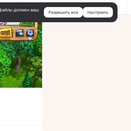
Войти
e-файлы должен ваш
Разрешить все
Настроить
Правая
колонка