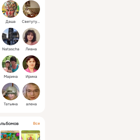
Даша
Светутулик
Natascha
Лиана
Марина
Ирина
Татьяна
алена
альбомов
Все