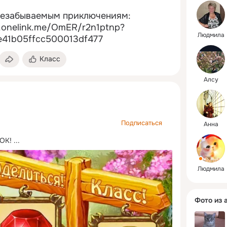
незабываемым приключениям:
ey.onelink.me/OmER/r2n1ptnp?
Людмила
fe41b05ffcc500013df477
Класс
Алсу
Подписаться
Анна
ОК!
 ...
Людмила
Фото из 