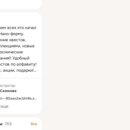
ная
ем всех кто начал 
ано-ферму.   
ние квестов, 
ллекциями, новые 
космические 
ания!! Удобный 
стов по алфавиту! 
 акции, подарки!!!

p://наноферма.рф
истратор:
 Сазонова
n--80aao2acbhr8a.xn--p1ai/
 еще
и
755
Все