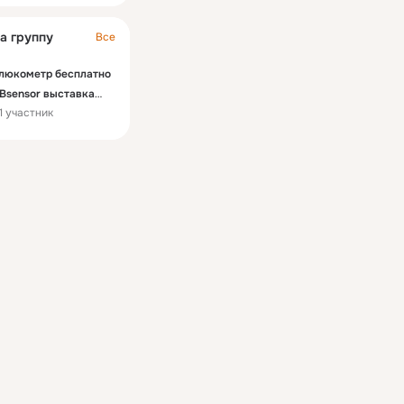
а группу
Все
люкометр бесплатно
Bsensor выставка
1 участник
таврополь