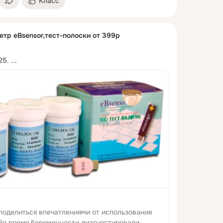
Класс
тр eBsensor,тест-полоски от 399р
25.
 ...
 поделиться впечатлениями от использования
 Во время беременности диагностировали