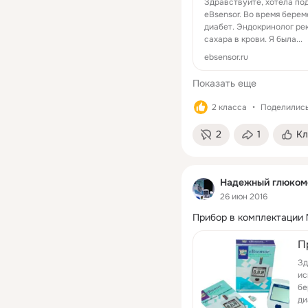
Здравствуйте, хотела по
eBsensor. Во время бере
диабет. Эндокринолог ре
сахара в крови. Я была...
ebsensor.ru
Показать еще
2 класса
Поделились:
2
1
Кл
Надежный глюкоме
26 июн 2016
Прибор в комплектации №
П
Зд
ис
бе
ди