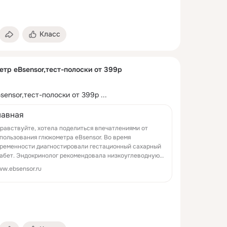
Класс
тр eBsensor,тест-полоски от 399р
ensor,тест-полоски от 399р
 ...
лавная
равствуйте, хотела поделиться впечатлениями от
пользования глюкометра eBsensor. Во время
ременности диагностировали гестационный сахарный
абет. Эндокринолог рекомендовала низкоуглеводную
ету и контроль сахара в крови. Я была озадачена ...
w.ebsensor.ru