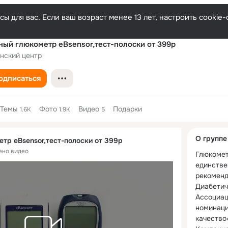
ы для вас. Если ваш возраст менее 13 лет, настроить cooki
ый глюкометр eBsensor,тест-полоски от 399р
нский центр
одписаться
Темы
Фото
Видео
Подарки
1.6K
1.9K
5
Дополнитель
О группе
тр eBsensor,тест-полоски от 399р
колонка
ено видео
Глюкомет
единстве
рекоменд
Диабетич
Ассоциаци
номинаци
качество»