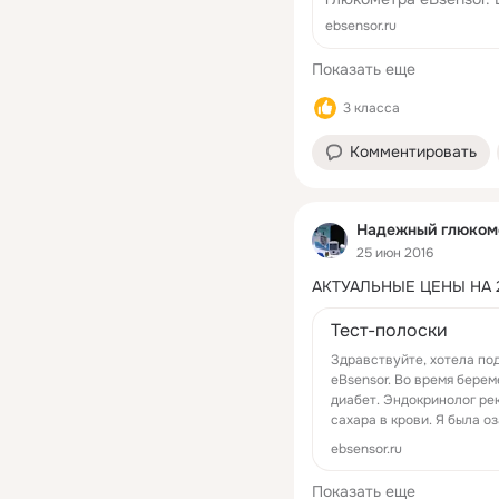
гестационный сахарны
ebsensor.ru
низкоуглеводную диету
Показать еще
3 класса
Комментировать
Надежный глюкоме
25 июн 2016
АКТУАЛЬНЫЕ ЦЕНЫ НА 
Тест-полоски
Здравствуйте, хотела по
eBsensor. Во время бере
диабет. Эндокринолог ре
сахара в крови. Я была оза
ebsensor.ru
Показать еще