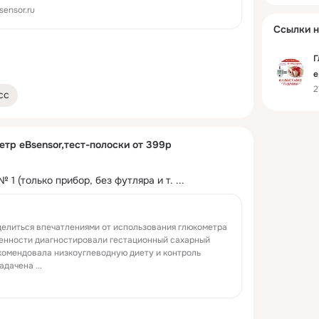
ету и контроль сахара в крови. Я была озадачена ...
sensor.ru
Ссылки н
Г
e
2
С
сс
тр eBsensor,тест-полоски от 399р
 1 (только прибор, без футляра и т.
 ...
делиться впечатлениями от использования глюкометра
менности диагностировали гестационный сахарный
комендовала низкоуглеводную диету и контроль
адачена ...