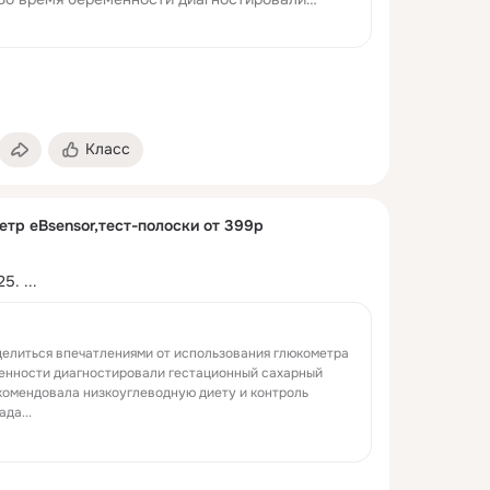
й диабет. Эндокринолог рекомендовала
 и контроль сахара в крови. Я была озада...
Класс
тр eBsensor,тест-полоски от 399р
25.
 ...
делиться впечатлениями от использования глюкометра
менности диагностировали гестационный сахарный
комендовала низкоуглеводную диету и контроль
да...