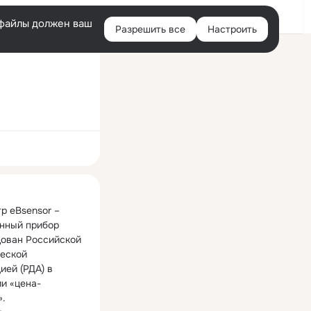
Войти
e-файлы должен ваш
Разрешить все
Настроить
Правая
колонка
ная
р eBsensor – 
нный прибор 
ован Российской 
еской 
ей (РДА) в 
и «цена-
.
