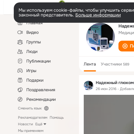
Мы используем cookie-файлы, чтобы улучшить сервис
законный представитель.
Больше информации
Левая
Главная
колонка
Надежн
Видео
Медици
Группы
П
Люди
Публикации
Лента
Участники
589
Игры
Подарки
Надежный глюкоме
26 июн 2016
Добавл
Поздравления
Рекомендации
Сменить язык
Рекламодателям
Помощь
Новости
Ещё
Мы применяем