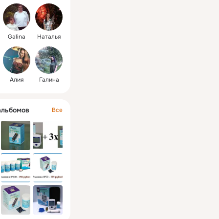
Galina
Наталья
Алия
Галина
альбомов
Все