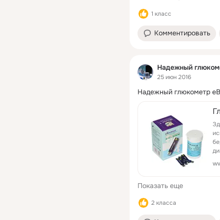
1 класс
Комментировать
Надежный глюкоме
25 июн 2016
Надежный глюкометр eBs
Г
Зд
ис
бе
ди
ди
ww
Показать еще
2 класса