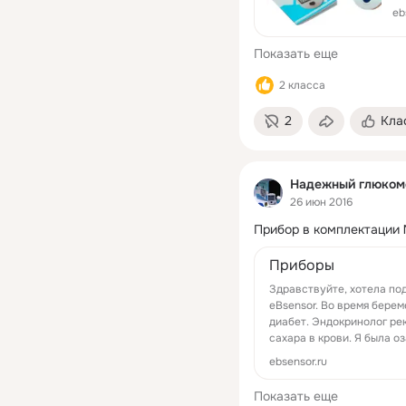
ди
eb
Показать еще
2 класса
2
Кла
Надежный глюкоме
26 июн 2016
Прибор в комплектации №
Приборы
Здравствуйте, хотела по
eBsensor. Во время бере
диабет. Эндокринолог ре
сахара в крови. Я была оз
ebsensor.ru
Показать еще