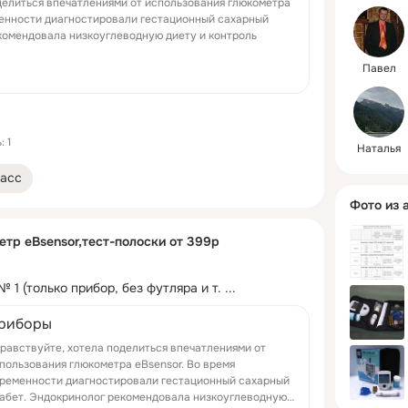
делиться впечатлениями от использования глюкометра
менности диагностировали гестационный сахарный
комендовала низкоуглеводную диету и контроль
Павел
 1
Наталья
асс
Фото из 
тр eBsensor,тест-полоски от 399р
 1 (только прибор, без футляра и т.
 ...
риборы
равствуйте, хотела поделиться впечатлениями от
пользования глюкометра eBsensor. Во время
ременности диагностировали гестационный сахарный
абет. Эндокринолог рекомендовала низкоуглеводную