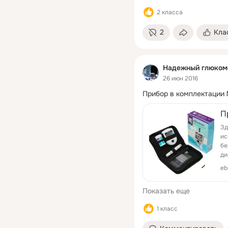
2 класса
2
Кла
Надежный глюкоме
26 июн 2016
Прибор в комплектации №
П
Зд
ис
бе
ди
ди
eb
Показать еще
1 класс