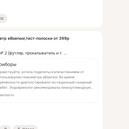
сс
тр eBsensor,тест-полоски от 399р
 2 (футляр, прокалыватель и т.
 ...
риборы
равствуйте, хотела поделиться впечатлениями от
пользования глюкометра eBsensor. Во время
ременности диагностировали гестационный сахарный
абет. Эндокринолог рекомендовала низкоуглеводную
ету и контроль сахара в крови. Я была озадачена ...
sensor.ru