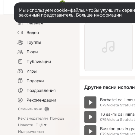
Мы используем cookie-файлы, чтобы улучшить сервис
законный представитель.
Больше информации
Левая
Главная
колонка
Видео
Группы
Люди
Публикации
Игры
Подарки
Другие песни исполн
Поздравления
Barbatel ca-l meu
Рекомендации
079.Violeta Stratulat
Сменить язык
Tu sa-mi dai inima
Рекламодателям
Помощь
079.Violeta Stratulat
Новости
Ещё
Busuioc pus in gr
Мы применяем
079.Violeta Stratulat