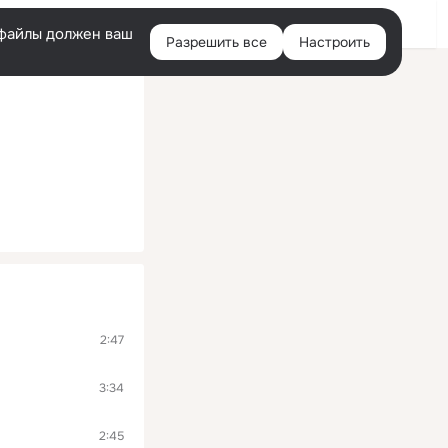
Войти
e-файлы должен ваш
Разрешить все
Настроить
Правая
колонка
2:47
3:34
2:45