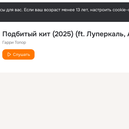
ы для вас. Если ваш возраст менее 13 лет, настроить cooki
Подбитый кит (2025) (ft. Луперкаль, A
Гарри Топор
Слушать