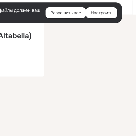
Войти
e-файлы должен ваш
Разрешить все
Настроить
Правая
колонка
ltabella)