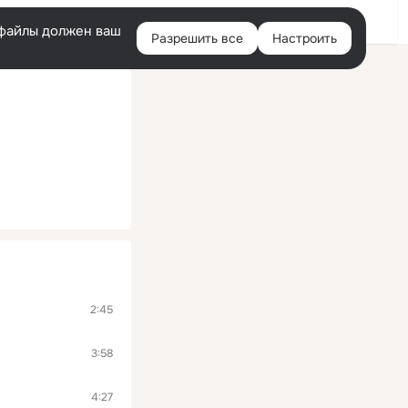
Войти
e-файлы должен ваш
Разрешить все
Настроить
Правая
колонка
2:45
3:58
4:27