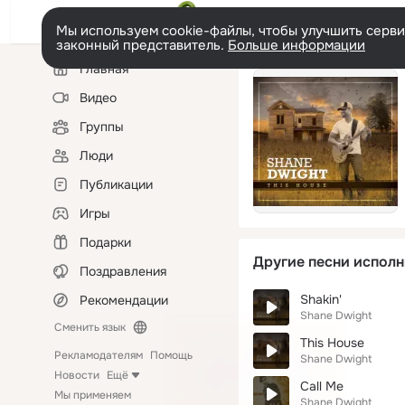
Мы используем cookie-файлы, чтобы улучшить сервис
законный представитель.
Больше информации
Левая
Главная
колонка
Видео
Группы
Люди
Публикации
Игры
Подарки
Другие песни исполн
Поздравления
Shakin'
Рекомендации
Shane Dwight
Сменить язык
This House
Рекламодателям
Помощь
Shane Dwight
Новости
Ещё
Call Me
Мы применяем
Shane Dwight