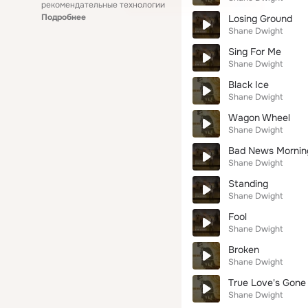
рекомендательные технологии
Подробнее
Losing Ground
Shane Dwight
Sing For Me
Shane Dwight
Black Ice
Shane Dwight
Wagon Wheel
Shane Dwight
Bad News Mornin
Shane Dwight
Standing
Shane Dwight
Fool
Shane Dwight
Broken
Shane Dwight
True Love's Gone
Shane Dwight