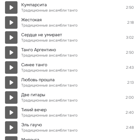
Кумпарсита
2:50
Традиционные ансамбли танго
Жестокая
2:18
Традиционные ансамбли танго
Сердце не умирает
3:02
Традиционные ансамбли танго
Танго Аргентино
2:50
Традиционные ансамбли танго
Синее танго
2:43
Традиционные ансамбли танго
Любовь прошла
2:13
Традиционные ансамбли танго
Две гитары
2:00
Традиционные ансамбли танго
Тихий вечер
2:40
Традиционные ансамбли танго
Эль гаучо
2:48
Традиционные ансамбли танго
Милонга