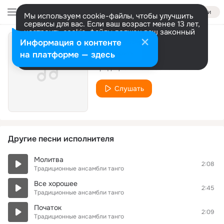
Войти
Мы используем cookie-файлы, чтобы улучшить
сервисы для вас. Если ваш возраст менее 13 лет,
настроить cookie-файлы должен ваш законный
представитель.
Больше информации
Информация о контенте
Танго розы
Разрешить все
Настроить
на платформе — здесь
Традиционные ансамбли танго
Слушать
Другие песни исполнителя
Молитва
2:08
Традиционные ансамбли танго
Все хорошее
2:45
Традиционные ансамбли танго
Початок
2:09
Традиционные ансамбли танго