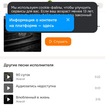
Войти
Мы используем cookie-файлы, чтобы улучшить
сервисы для вас. Если ваш возраст менее 13 лет,
настроить cookie-файлы должен ваш законный
представитель.
Больше информации
Информация о контенте
Исповедь(Жук Prod.)
Разрешить все
Настроить
на платформе — здесь
Живой
Слушать
Другие песни исполнителя
90 суток
3:22
Живой
Аудиозапись недоступна
0:01
Влюбленный в жизнь
3:15
Живой