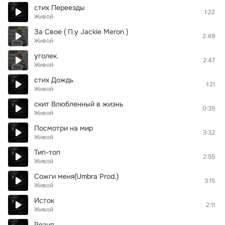
стих Переезды
1:22
Живой
За Свое ( П.у Jackie Meron )
2:49
Живой
уголек.
2:47
Живой
стих Дождь
1:21
Живой
скит Влюбленный в жизнь
0:35
Живой
Посмотри на мир
3:32
Живой
Тип-топ
2:55
Живой
Сожги меня(Umbra Prod.)
3:15
Живой
Исток
2:11
Живой
Резня