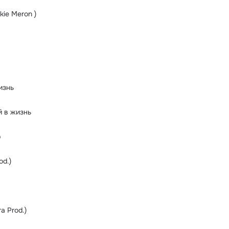
kie Meron )
изнь
 в жизнь
р
od.)
a Prod.)