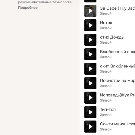
рекомендательные технологии
Подробнее
За Свое ( П.у Jac
Живой
Исток
Живой
стих Дождь
Живой
Влюбленный в ж
Живой
скит Влюбленный
Живой
Посмотри на ми
Живой
Исповедь(Жук Pr
Живой
Тип-топ
Живой
Сожги меня(Umbr
Живой