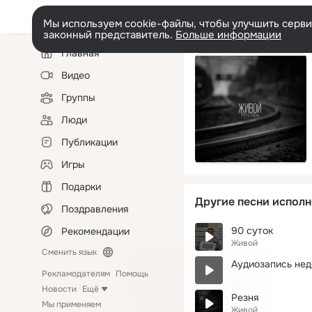
Мы используем cookie-файлы, чтобы улучшить сервис
законный представитель.
Больше информации
Левая
Главная
колонка
Видео
Группы
Люди
Публикации
Игры
Подарки
Другие песни исполн
Поздравления
90 суток
Рекомендации
Живой
Сменить язык
Аудиозапись нед
Рекламодателям
Помощь
Новости
Ещё
Резня
Мы применяем
Живой