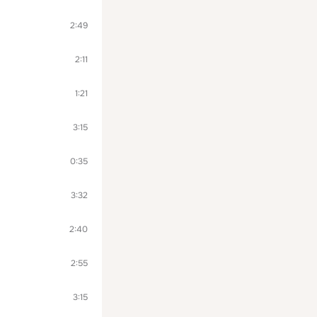
2:49
2:11
1:21
3:15
0:35
3:32
2:40
2:55
3:15