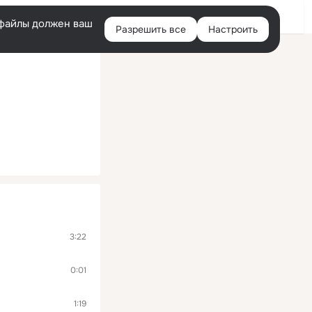
Войти
e-файлы должен ваш
Разрешить все
Настроить
Правая
колонка
3:22
0:01
1:19