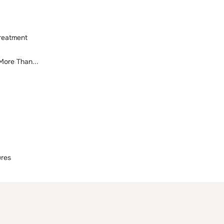
reatment
ore Than...
ures