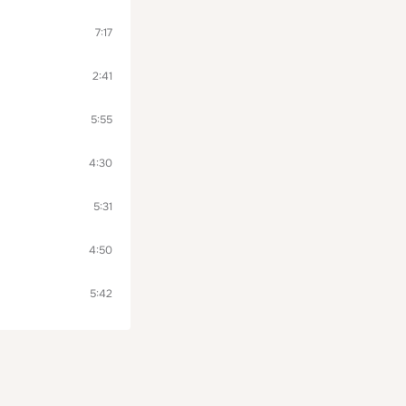
7:17
2:41
5:55
4:30
5:31
4:50
5:42