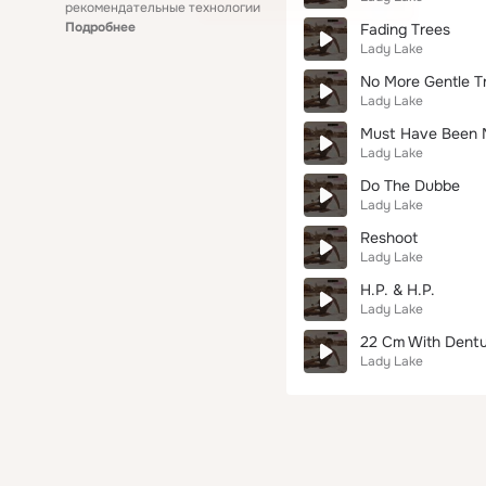
рекомендательные технологии
Подробнее
Fading Trees
Lady Lake
No More Gentle T
Lady Lake
Must Have Been M
Lady Lake
Do The Dubbe
Lady Lake
Reshoot
Lady Lake
H.P. & H.P.
Lady Lake
22 Cm With Dent
Lady Lake