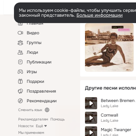
Мы используем cookie-файлы, чтобы улучшить сервис
законный представитель.
Больше информации
Левая
Главная
колонка
Видео
Группы
Люди
Публикации
Игры
Подарки
Другие песни исполн
Поздравления
Between Bremen 
Рекомендации
Lady Lake
Сменить язык
Cornwall
Рекламодателям
Помощь
Lady Lake
Новости
Ещё
Magic Twanger
Мы применяем
Lady Lake