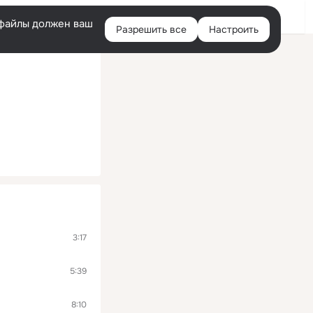
Войти
e-файлы должен ваш
Разрешить все
Настроить
Правая
колонка
3:17
5:39
8:10