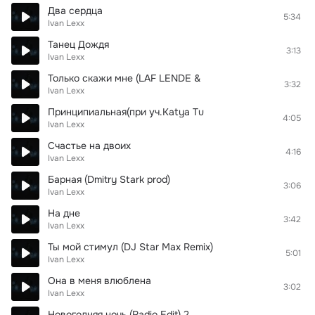
Два сердца
5:34
Ivan Lexx
Танец Дождя
3:13
Ivan Lexx
Только скажи мне (LAF LENDE &
3:32
Ivan Lexx
Принципиальная(при уч.Katya Tu
4:05
Ivan Lexx
Счастье на двоих
4:16
Ivan Lexx
Барная (Dmitry Stark prod)
3:06
Ivan Lexx
На дне
3:42
Ivan Lexx
Ты мой стимул (DJ Star Max Remix)
5:01
Ivan Lexx
Она в меня влюблена
3:02
Ivan Lexx
Новогодняя ночь (Radio Edit) 2