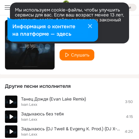
Войти
Мы используем cookie-файлы, чтобы улучшить
сервисы для вас. Если ваш возраст менее 13 лет,
настроить cookie-файлы должен ваш законный
представитель.
Больше информации
Информация о контенте
Не Моя
Разрешить все
Настроить
на платформе — здесь
Ivan Lexx
Слушать
Другие песни исполнителя
Танец Дождя (Evan Lake Remix)
3:50
Ivan Lexx
Задыхаюсь без тебя
4:15
Ivan Lexx
Задыхаюсь (DJ Twell & Evgeny K. Prod.) (DJ X-KZ Dance Remix)
4:20
Ivan Lexx