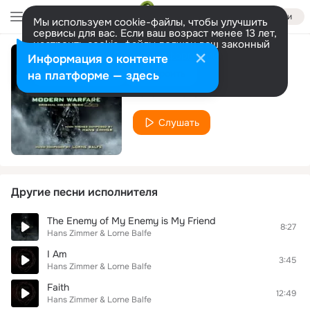
Войти
Мы используем cookie-файлы, чтобы улучшить
сервисы для вас. Если ваш возраст менее 13 лет,
настроить cookie-файлы должен ваш законный
представитель.
Больше информации
Информация о контенте
Deadline
Разрешить все
Настроить
на платформе — здесь
Hans Zimmer & Lorne Balfe
Слушать
Другие песни исполнителя
The Enemy of My Enemy is My Friend
8:27
Hans Zimmer & Lorne Balfe
I Am
3:45
Hans Zimmer & Lorne Balfe
Faith
12:49
Hans Zimmer & Lorne Balfe