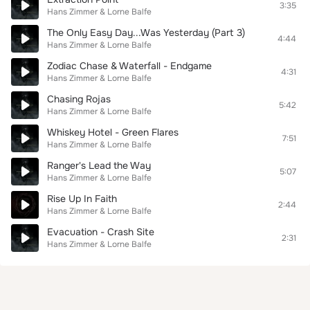
3:35
Hans Zimmer & Lorne Balfe
The Only Easy Day...Was Yesterday (Part 3)
4:44
Hans Zimmer & Lorne Balfe
Zodiac Chase & Waterfall - Endgame
4:31
Hans Zimmer & Lorne Balfe
Chasing Rojas
5:42
Hans Zimmer & Lorne Balfe
Whiskey Hotel - Green Flares
7:51
Hans Zimmer & Lorne Balfe
Ranger's Lead the Way
5:07
Hans Zimmer & Lorne Balfe
Rise Up In Faith
2:44
Hans Zimmer & Lorne Balfe
Evacuation - Crash Site
2:31
Hans Zimmer & Lorne Balfe