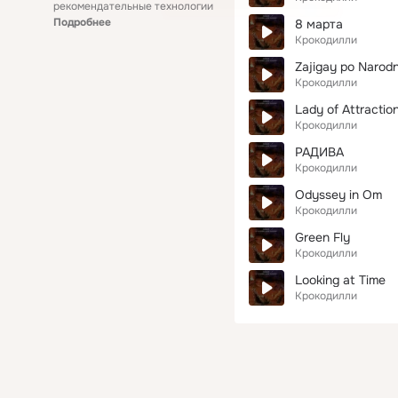
рекомендательные технологии
Подробнее
8 марта
Крокодилли
Zajigay po Narod
Крокодилли
Lady of Attractio
Крокодилли
РАДИВА
Крокодилли
Odyssey in Om
Крокодилли
Green Fly
Крокодилли
Looking at Time
Крокодилли