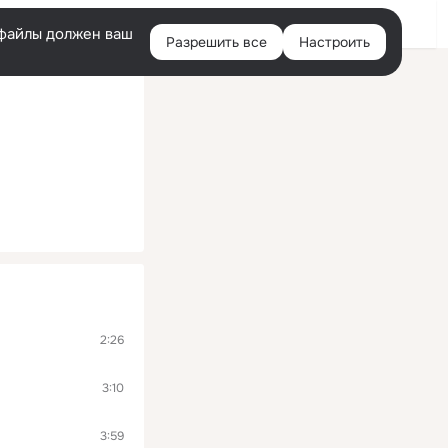
Войти
e-файлы должен ваш
Разрешить все
Настроить
Правая
колонка
2:26
3:10
3:59