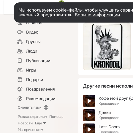
Мы используем cookie-файлы, чтобы улучшить сервис
законный представитель.
Больше информации
Левая
Главная
колонка
Видео
Группы
Люди
Публикации
Игры
Подарки
Другие песни исполн
Поздравления
Кофе мой друг (C
Рекомендации
Крокодилли
Сменить язык
Девки
Рекламодателям
Помощь
Крокодилли
Новости
Ещё
Last Doors
Мы применяем
Крокодилли