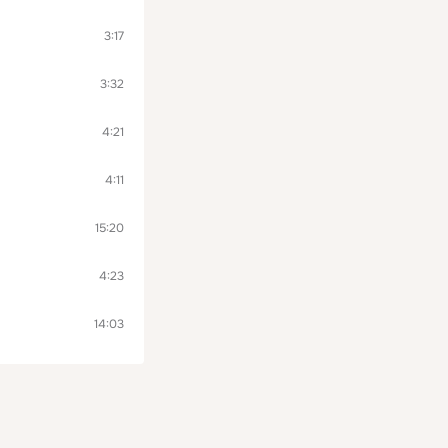
3:17
3:32
4:21
4:11
15:20
4:23
14:03