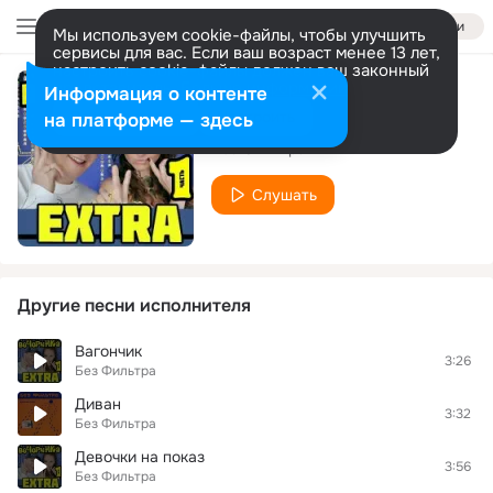
Войти
Мы используем cookie-файлы, чтобы улучшить
сервисы для вас. Если ваш возраст менее 13 лет,
настроить cookie-файлы должен ваш законный
представитель.
Больше информации
Информация о контенте
ОГОНЬКИ
Разрешить все
Настроить
на платформе — здесь
Без Фильтра
Слушать
Другие песни исполнителя
Вагончик
3:26
Без Фильтра
Диван
3:32
Без Фильтра
Девочки на показ
3:56
Без Фильтра