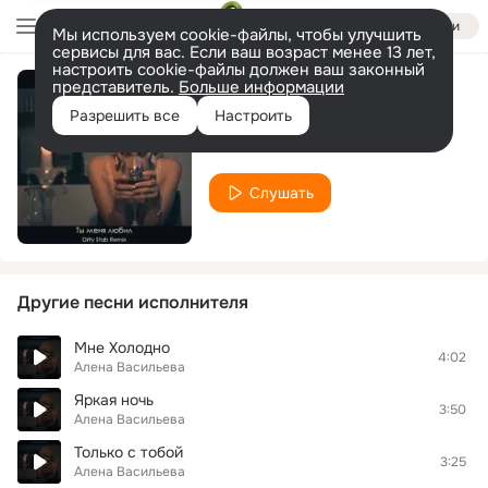
Войти
Мы используем cookie-файлы, чтобы улучшить
сервисы для вас. Если ваш возраст менее 13 лет,
настроить cookie-файлы должен ваш законный
представитель.
Больше информации
Спасибо
Разрешить все
Настроить
Алена Васильева
Слушать
Другие песни исполнителя
Мне Холодно
4:02
Алена Васильева
Яркая ночь
3:50
Алена Васильева
Только с тобой
3:25
Алена Васильева