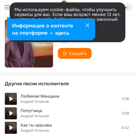
Войти
Мы используем cookie-файлы, чтобы улучшить
сервисы для вас. Если ваш возраст менее 13 лет,
настроить cookie-файлы должен ваш законный
представитель.
Больше информации
Информация о контенте
Любовь моя
Разрешить все
Настроить
на платформе — здесь
Андрей Усманов
Слушать
Другие песни исполнителя
Любимая Женщина
3:36
Андрей Усманов
Попутчица
3:08
Андрей Усманов
Как ты красива
4:02
Андрей Усманов