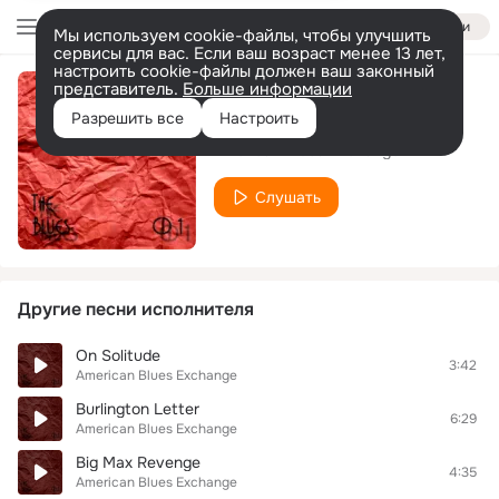
Войти
Мы используем cookie-файлы, чтобы улучшить
сервисы для вас. Если ваш возраст менее 13 лет,
настроить cookie-файлы должен ваш законный
представитель.
Больше информации
Age Child
Разрешить все
Настроить
American Blues Exchange
Слушать
Другие песни исполнителя
On Solitude
3:42
American Blues Exchange
Burlington Letter
6:29
American Blues Exchange
Big Max Revenge
4:35
American Blues Exchange