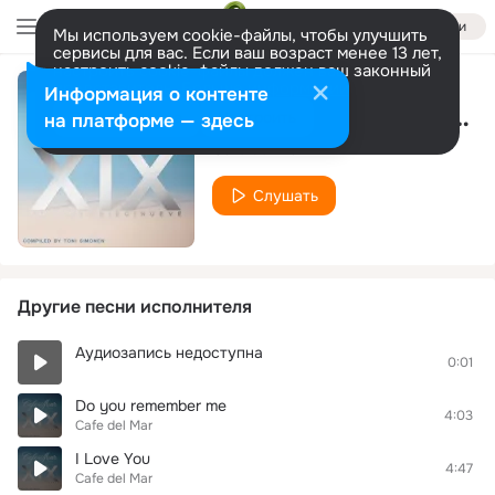
Войти
Мы используем cookie-файлы, чтобы улучшить
сервисы для вас. Если ваш возраст менее 13 лет,
настроить cookie-файлы должен ваш законный
представитель.
Больше информации
Информация о контенте
Nera & Felix - Con Amor
Разрешить все
Настроить
на платформе — здесь
Cafe del Mar
Слушать
Другие песни исполнителя
Аудиозапись недоступна
0:01
Do you remember me
4:03
Cafe del Mar
I Love You
4:47
Cafe del Mar