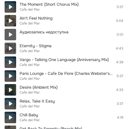
The Moment (Short Chorus Mix)
5:37
Cafe del Mar
Ain't Feel Nothing
3:44
Cafe del Mar
Аудиозапись недоступна
0:01
Eternity - Stigma
4:43
Cafe del Mar
Vargo - Talking One Language (Anniversary Mix)
4:39
Cafe del Mar
Paris Lounge - Cafe De Flore (Charles Webster's Latin Lover)
5:37
Cafe del Mar
Desire (Ambient Mix)
4:33
Cafe del Mar
Relax, Take it Easy
3:37
Cafe del Mar
Chill Baby
4:19
Cafe del Mar
Get Back To Serenity (Beach Mix)