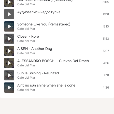
6:05
Cafe del Mar
Аудиозапись недоступна
0:01
Someone Like You (Remastered)
5:10
Cafe del Mar
Closer - Koru
5:53
Cafe del Mar
AISEN - Another Day
5:07
Cafe del Mar
ALESSANDRO BOSCHI - Cuevas Del Drach
4:16
Cafe del Mar
Sun Is Shining - Reunited
7:31
Cafe del Mar
Aint no sun shine when she is gone
4:36
Cafe del Mar