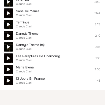
2:49
Claude Ciari
Sans Toi Mamie
2:24
Claude Ciari
Terminus
3:23
Claude Ciari
Danny`s Theme
2:10
Claude Ciari
Danny's Theme (m)
2:16
Claude Ciari
Les Parapluies De Cherbourg
3:35
Claude Ciari
Maria Elena
3:05
Claude Ciari
13 Jours En France
1:46
Claude Ciari