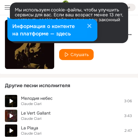
Войти
Мы используем cookie-файлы, чтобы улучшить
сервисы для вас. Если ваш возраст менее 13 лет,
настроить cookie-файлы должен ваш законный
представитель.
Больше информации
Информация о контенте
Was ich sagen will (The Music Played)
Разрешить все
Настроить
на платформе — здесь
Claude Ciari
Слушать
Другие песни исполнителя
Мелодия небес
3:06
Claude Ciari
Le Vert Gallant
3:43
Claude Ciari
La Playa
2:47
Claude Ciari