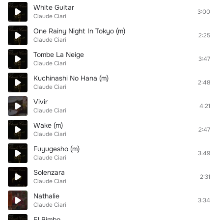
White Guitar
3:00
Claude Ciari
One Rainy Night In Tokyo (m)
2:25
Claude Ciari
Tombe La Neige
3:47
Claude Ciari
Kuchinashi No Hana (m)
2:48
Claude Ciari
Vivir
4:21
Claude Ciari
Wake (m)
2:47
Claude Ciari
Fuyugesho (m)
3:49
Claude Ciari
Solenzara
2:31
Claude Ciari
Nathalie
3:34
Claude Ciari
El Bimbo