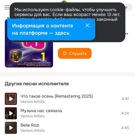
Войти
Мы используем cookie-файлы, чтобы улучшить
сервисы для вас. Если ваш возраст менее 13 лет,
настроить cookie-файлы должен ваш законный
представитель.
Больше информации
Информация о контенте
Celebrate (Original 12'' Version)
Разрешить все
Настроить
на платформе — здесь
Various Artists
Слушать
Другие песни исполнителя
Что такое осень (Remastering 2025)
4:57
Various Artists
Музыка нас связала
4:24
Various Artists
Belie Rozi
4:45
Various Artists