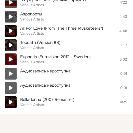
4:22
Various Artists
Аэропорты
4:43
Various Artists
All For Love (From "The Three Musketeers")
4:48
Various Artists
Toccata (Version 88)
2:37
Various Artists
Euphoria (Eurovision 2012 - Sweden)
3:02
Various Artists
Аудиозапись недоступна
0:01
Аудиозапись недоступна
0:01
Belladonna (2007 Remaster)
4:25
Various Artists