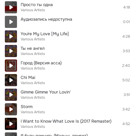
Просто ты одна
4:18
Various Artists
Аудиозапись недоступна
0:01
You´re My Love [My Life]
4:28
Various Artists
Ты не ангел
3:53
Various Artists
Город (Версия асса)
2:40
Various Artists
Chi Mai
5:02
Various Artists
Gimme Gimme Your Lovin'
3:51
Various Artists
Storm
3:42
Various Artists
I Want to Know What Love Is (2017 Remaster)
4:52
Various Artists
Я буду помнить (Малыш, привет)