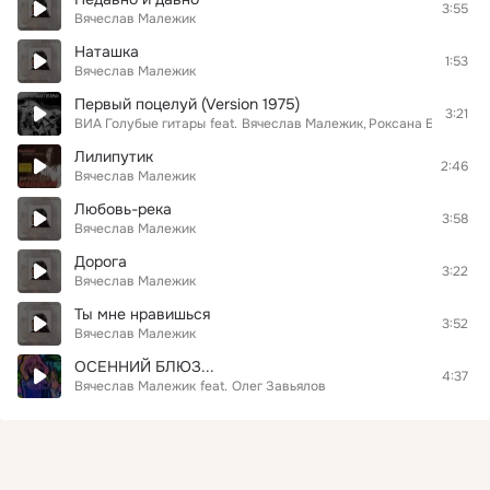
3:55
Вячеслав Малежик
Наташка
1:53
Вячеслав Малежик
Первый поцелуй (Version 1975)
3:21
ВИА Голубые гитары
feat.
Вячеслав Малежик
Роксана Бабаян
Лилипутик
2:46
Вячеслав Малежик
Любовь-река
3:58
Вячеслав Малежик
Дорога
3:22
Вячеслав Малежик
Ты мне нравишься
3:52
Вячеслав Малежик
ОСЕННИЙ БЛЮЗ...
4:37
Вячеслав Малежик
feat.
Олег Завьялов