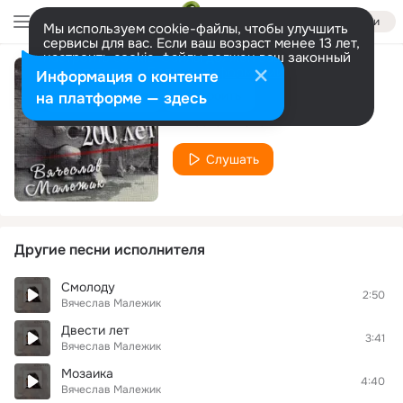
Войти
Мы используем cookie-файлы, чтобы улучшить
сервисы для вас. Если ваш возраст менее 13 лет,
настроить cookie-файлы должен ваш законный
представитель.
Больше информации
Информация о контенте
Любовь из-за угла
Разрешить все
Настроить
на платформе — здесь
Вячеслав Малежик
Слушать
Другие песни исполнителя
Смолоду
2:50
Вячеслав Малежик
Двести лет
3:41
Вячеслав Малежик
Мозаика
4:40
Вячеслав Малежик