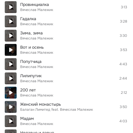
Провинциалка
3:13
Вячеслав Малежик
Гадалка
3:28
Вячеслав Малежик
Зима, зима
3:30
Вячеслав Малежик
Вот и осень
3:53
Вячеслав Малежик
Попутчица
4:43
Вячеслав Малежик
Лилипутик
2:44
Вячеслав Малежик
200 лет
2:12
Вячеслав Малежик
Женский монастырь
3:50
Балаган Лимитед
feat.
Вячеслав Малежик
Мадам
4:03
Вячеслав Малежик
Недавно и давно