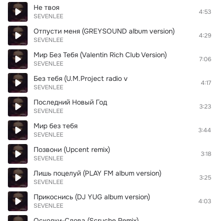
Не твоя
4:53
SEVENLEE
Отпусти меня (GREYSOUND album version)
4:29
SEVENLEE
Мир Без Тебя (Valentin Rich Club Version)
7:06
SEVENLEE
Без тебя (U.M.Project radio v
4:17
SEVENLEE
Последний Новый Год
3:23
SEVENLEE
Мир без тебя
3:44
SEVENLEE
Позвони (Upcent remix)
3:18
SEVENLEE
Лишь поцелуй (PLAY FM album version)
3:25
SEVENLEE
Прикоснись (DJ YUG album version)
4:03
SEVENLEE
Осколки-Слова (Scruche Remix)