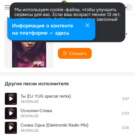
Войти
Мы используем cookie-файлы, чтобы улучшить
сервисы для вас. Если ваш возраст менее 13 лет,
настроить cookie-файлы должен ваш законный
представитель.
Больше информации
Информация о контенте
Снова Одна (Электроники Club Mix)
Разрешить все
Настроить
на платформе — здесь
SEVENLEE
Слушать
Другие песни исполнителя
Ты (DJ YUG special remix)
3:57
SEVENLEE
Осколки-Слова
2:53
SEVENLEE
Снова Одна (Elektroniki Radio Mix)
3:35
SEVENLEE