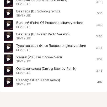
4:09
SEVENLEE
Без тебя (DJ Solovey remix)
5:10
SEVENLEE
Бывший (Point Of Presence album version)
2:59
SEVENLEE
Без Тебя (Dj Tourist Radio Version)
3:40
SEVENLEE
Туда где свет (Илья Лавров original version)
3:44
SEVENLEE
Уходи! (Play Fm Original Versi
2:59
SEVENLEE
Осколки-слова (Dmitry Sabirov Remix)
3:48
SEVENLEE
Навсегда (Dan Karim Remix)
4:17
SEVENLEE