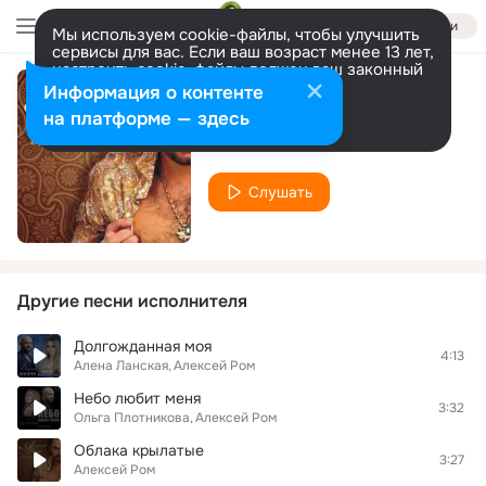
Войти
Мы используем cookie-файлы, чтобы улучшить
сервисы для вас. Если ваш возраст менее 13 лет,
настроить cookie-файлы должен ваш законный
представитель.
Больше информации
Информация о контенте
Твои глаза
Разрешить все
Настроить
на платформе — здесь
Алексей Ром
Слушать
Другие песни исполнителя
Долгожданная моя
4:13
Алена Ланская
Алексей Ром
Небо любит меня
3:32
Ольга Плотникова
Алексей Ром
Облака крылатые
3:27
Алексей Ром