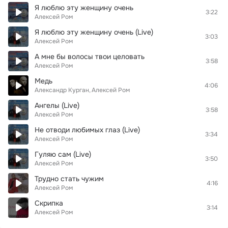
Я люблю эту женщину очень
3:22
Алексей Ром
Я люблю эту женщину очень (Live)
3:03
Алексей Ром
А мне бы волосы твои целовать
3:58
Алексей Ром
Медь
4:06
Александр Курган
Алексей Ром
Ангелы (Live)
3:58
Алексей Ром
Не отводи любимых глаз (Live)
3:34
Алексей Ром
Гуляю сам (Live)
3:50
Алексей Ром
Трудно стать чужим
4:16
Алексей Ром
Скрипка
3:14
Алексей Ром