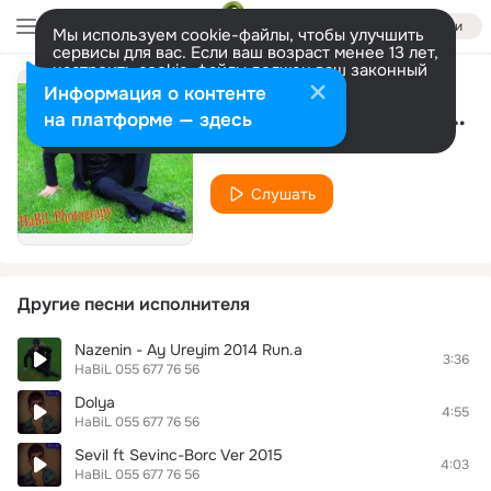
Войти
Мы используем cookie-файлы, чтобы улучшить
сервисы для вас. Если ваш возраст менее 13 лет,
настроить cookie-файлы должен ваш законный
представитель.
Больше информации
Информация о контенте
Sevil Sevinc-Esq Delisi 2014 V
Разрешить все
Настроить
на платформе — здесь
HaBiL 055 677 76 56
Слушать
Другие песни исполнителя
Nazenin - Ay Ureyim 2014 Run.a
3:36
HaBiL 055 677 76 56
Dolya
4:55
HaBiL 055 677 76 56
Sevil ft Sevinc-Borc Ver 2015
4:03
HaBiL 055 677 76 56