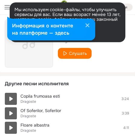
Войти
Мы используем cookie-файлы, чтобы улучшить
сервисы для вас. Если ваш возраст менее 13 лет,
настроить cookie-файлы должен ваш законный
представитель.
Больше информации
Информация о контенте
Ei, Hai-Hai
Разрешить все
Настроить
на платформе — здесь
Dragoste
Слушать
Другие песни исполнителя
Copila frumoasa esti
3:24
Dragoste
Of Soferilor, Soferilor
3:39
Dragoste
Floare albastra
4:11
Dragoste