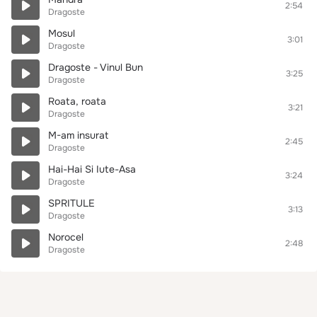
2:54
Dragoste
Mosul
3:01
Dragoste
Dragoste - Vinul Bun
3:25
Dragoste
Roata, roata
3:21
Dragoste
M-am insurat
2:45
Dragoste
Hai-Hai Si Iute-Asa
3:24
Dragoste
SPRITULE
3:13
Dragoste
Norocel
2:48
Dragoste