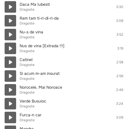
Daca Ma Iubesti
3:30
Dragoste
Ram tam ti-ri-di-ri-da
3:08
Dragoste
Nu-s de vina
3:52
Dragoste
Nus de vina [Extrada !!!]
3:19
Dragoste
Catinel
2:58
Dragoste
Si acum m-am insurat
2:56
Dragoste
Norocele, Mai Noroace
2:46
Dragoste
Verde Busuioc
3:24
Dragoste
Furca-n car
3:09
Dragoste
Mandra