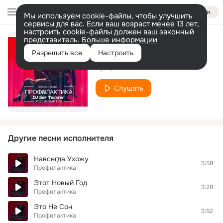
Войти
Мы используем cookie-файлы, чтобы улучшить
сервисы для вас. Если ваш возраст менее 13 лет,
настроить cookie-файлы должен ваш законный
представитель.
Больше информации
Тебе Повезет
Разрешить все
Настроить
Профилактика
Слушать
Другие песни исполнителя
Навсегда Ухожу
3:58
Профилактика
Этот Новый Год
3:28
Профилактика
Это Не Сон
3:52
Профилактика