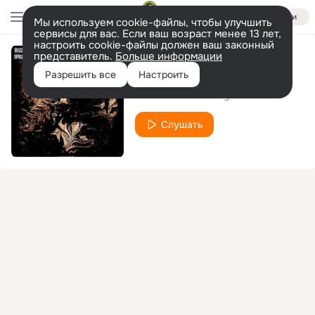
Войти
Мы используем cookie-файлы, чтобы улучшить
сервисы для вас. Если ваш возраст менее 13 лет,
настроить cookie-файлы должен ваш законный
представитель.
Больше информации
Loaded Gun
Разрешить все
Настроить
Black Rebel Motorcycle Club
Слушать