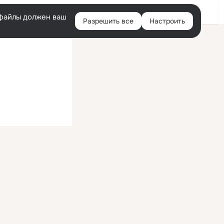
Войти
e-файлы должен ваш
Разрешить все
Настроить
Правая
колонка