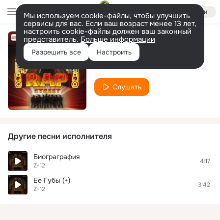
Войти
Мы используем cookie-файлы, чтобы улучшить
сервисы для вас. Если ваш возраст менее 13 лет,
настроить cookie-файлы должен ваш законный
представитель.
Больше информации
Исповедь
Разрешить все
Настроить
Z-12
Слушать
Другие песни исполнителя
Биограграфия
4:17
Z-12
Ее Губы (+)
3:42
Z-12