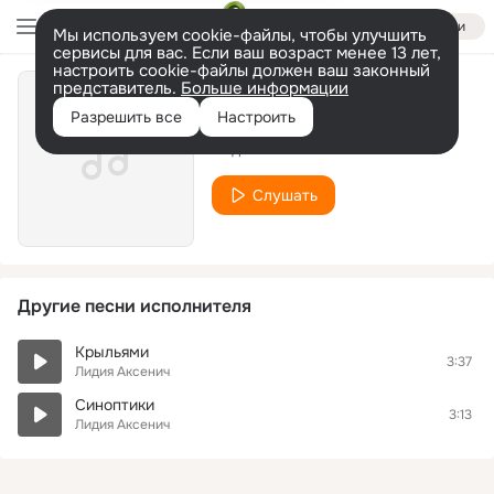
Войти
Мы используем cookie-файлы, чтобы улучшить
сервисы для вас. Если ваш возраст менее 13 лет,
настроить cookie-файлы должен ваш законный
представитель.
Больше информации
Дни Бегут
Разрешить все
Настроить
Лидия Аксенич
Слушать
Другие песни исполнителя
Крыльями
3:37
Лидия Аксенич
Синоптики
3:13
Лидия Аксенич