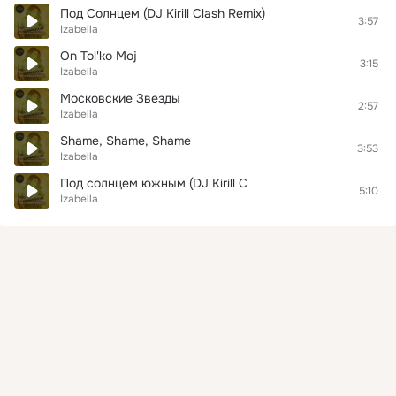
Под Солнцем (DJ Kirill Clash Remix)
3:57
Izabella
On Tol'ko Moj
3:15
Izabella
Московские Звезды
2:57
Izabella
Shame, Shame, Shame
3:53
Izabella
Под солнцем южным (DJ Kirill C
5:10
Izabella