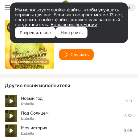
Войти
Мы используем cookie-файлы, чтобы улучшить
сервисы для вас. Если ваш возраст менее 13 лет,
настроить cookie-файлы должен ваш законный
представитель.
Больше информации
Здравствуй
Разрешить все
Настроить
Izabella
Слушать
Другие песни исполнителя
Новый год
3:10
Izabella
Под Солнцем
3:52
Izabella
Моя история
3:08
Izabella