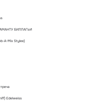
ss
 АМАНТУ БИЛЛАГЬИ
ub-A-Mix Stylee)
стреча
iff) Edelweiss