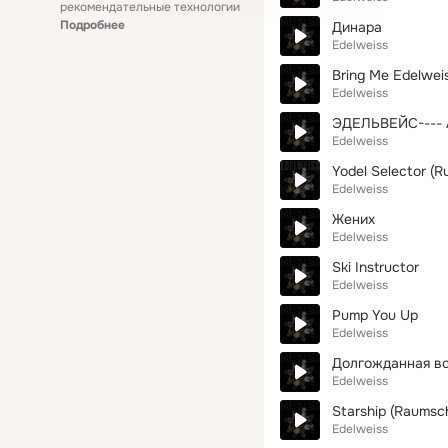
рекомендательные технологии
Подробнее
Динара
Edelweiss
Bring Me Edelwei
Edelweiss
ЭДЕЛЬВЕЙС----
Edelweiss
Yodel Selector (R
Edelweiss
Жених
Edelweiss
Ski Instructor
Edelweiss
Pump You Up
Edelweiss
Долгожданная в
Edelweiss
Starship (Raumsch
Edelweiss