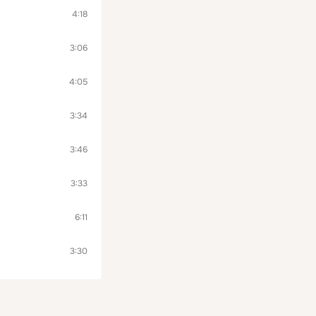
4:18
3:06
4:05
3:34
3:46
3:33
6:11
3:30