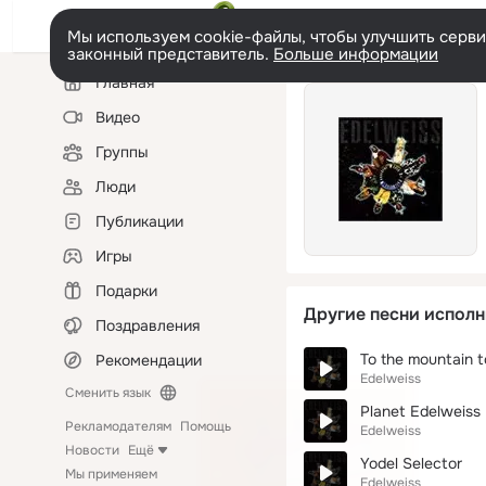
Мы используем cookie-файлы, чтобы улучшить сервис
законный представитель.
Больше информации
Левая
Главная
колонка
Видео
Группы
Люди
Публикации
Игры
Подарки
Другие песни исполн
Поздравления
To the mountain 
Рекомендации
Edelweiss
Сменить язык
Planet Edelweiss
Рекламодателям
Помощь
Edelweiss
Новости
Ещё
Yodel Selector
Мы применяем
Edelweiss