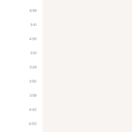
6:59
3:41
4:55
5:51
3:26
3:50
3:59
4:42
4:00