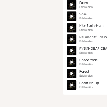
Гогия
Edelweiss
Ясай
Edelweiss
Kitz-Stein-Horn
Edelweiss
Raumschiff Edelw
Edelweiss
РУБИНОВАЯ СВ
Edelweiss
Space Yodel
Edelweiss
Forest
Edelweiss
Beam Me Up
Edelweiss