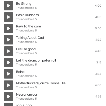
Be Strong
4:00
Thunderdome 5
Basic loudness
4:06
Thunderdome 5
Raw to the core
5:40
Thunderdome 5
Talking About God
4:32
Thunderdome 5
Feel so good
4:40
Thunderdome 5
Let the drumcomputer roll
3:16
Thunderdome 5
Beine
3:34
Thunderdome 5
Motherfuckersyou?re Gonna Die
4:00
Thunderdome 5
Necronomicon
4:36
Thunderdome 5
100 & 200