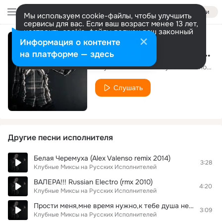
Войти
Мы используем cookie-файлы, чтобы улучшить
сервисы для вас. Если ваш возраст менее 13 лет,
настроить cookie-файлы должен ваш законный
представитель.
Больше информации
Информация о контенте
Оп Оп Опа (Remix Dj Maxim Proj
Разрешить все
Настроить
на платформе — здесь
Клубные Миксы на Русских Исполнителей
Слушать
Другие песни исполнителя
Белая Черемуха (Alex Valenso remix 2014)
3:28
Клубные Миксы на Русских Исполнителей
ВАЛЕРА!!! Russian Electro (rmx 2010)
4:20
Клубные Миксы на Русских Исполнителей
Прости меня,мне время нужно,к тебе душа неравнодушна (Remix 2010)
3:09
Клубные Миксы на Русских Исполнителей