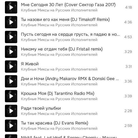
Мне Сегодня 30 Лет (Сover Сектор Газа 2017)
4:18
Клубные Миксы на Русских Исполнителей
Ты назови его как меня (DJ Timakoff Remix)
4:36
Клубные Миксы на Русских Исполнителей
Пусть сегодня на сердце грусть, я падаю в ночь без чувств....(Dfm mix 2010)
4:53
Клубные Миксы на Русских Исполнителей
Никому не отдам тебя (DJ Fristail remix)
3:29
Клубные Миксы на Русских Исполнителей
Я Живой
3:31
Клубные Миксы на Русских Исполнителей
Дни и Ночи (Andry Makarov RMX & Donski Gee Remake)
3:36
Клубные Миксы на Русских Исполнителей
Крошка Моя (Dj Tarantino Radio Mix)
3:39
Клубные Миксы на Русских Исполнителей
Ради твоей улыбки
2:28
Клубные Миксы на Русских Исполнителей
Ты так красива (DJ Evans Remix)
2:59
Клубные Миксы на Русских Исполнителей
NikitA feat. Lad Idorf & Sergey Chorniy - Машина (Black Club Mix)