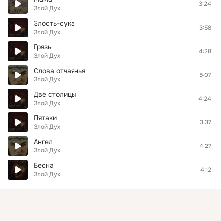
3:24
Злой Дух
Злость-сука
3:58
Злой Дух
Грязь
4:28
Злой Дух
Слова отчаянья
5:07
Злой Дух
Две столицы
4:24
Злой Дух
Пятаки
3:37
Злой Дух
Ангел
4:27
Злой Дух
Весна
4:12
Злой Дух