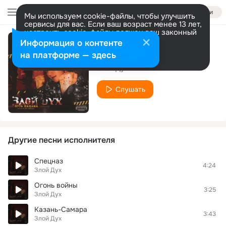
Войти
Мы используем cookie-файлы, чтобы улучшить
сервисы для вас. Если ваш возраст менее 13 лет,
настроить cookie-файлы должен ваш законный
представитель.
Больше информации
Информация о контенте
Ну кто мне скажет
Разрешить все
Настроить
на платформе — здесь
Злой Дух
Слушать
Другие песни исполнителя
Спецназ
4:24
Злой Дух
Огонь войны
3:25
Злой Дух
Казань-Самара
3:43
Злой Дух