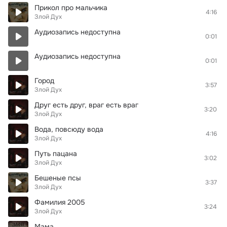
Прикол про мальчика
4:16
Злой Дух
Аудиозапись недоступна
0:01
Аудиозапись недоступна
0:01
Город
3:57
Злой Дух
Друг есть друг, враг есть враг
3:20
Злой Дух
Вода, повсюду вода
4:16
Злой Дух
Путь пацана
3:02
Злой Дух
Бешеные псы
3:37
Злой Дух
Фамилия 2005
3:24
Злой Дух
Мама