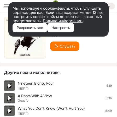
Войти
Мы используем cookie-файлы, чтобы улучшить
сервисы для вас. Если ваш возраст менее 13 лет,
настроить cookie-файлы должен ваш законный
представитель.
Больше информации
Today I Am
Разрешить все
Настроить
Gygafo
Слушать
Другие песни исполнителя
Nineteen Eighty Four
5:19
Gygafo
A Room With A View
5:36
Gygafo
What You Don't Know (Won't Hurt You)
8:49
Gygafo