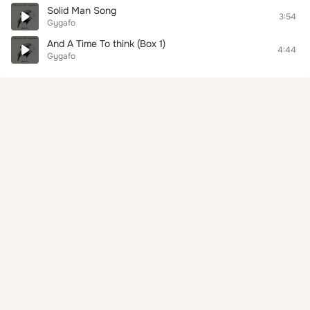
Solid Man Song
3:54
Gygafo
And A Time To think (Box 1)
4:44
Gygafo