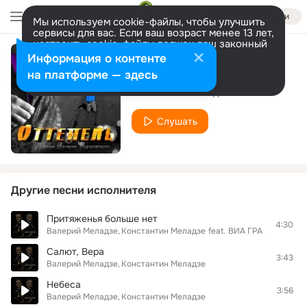
Войти
Мы используем cookie-файлы, чтобы улучшить
сервисы для вас. Если ваш возраст менее 13 лет,
настроить cookie-файлы должен ваш законный
представитель.
Больше информации
Информация о контенте
Одиночество
Разрешить все
Настроить
на платформе — здесь
Константин Меладзе
Слушать
Другие песни исполнителя
Притяженья больше нет
4:30
Валерий Меладзе
Константин Меладзе
feat.
ВИА ГРА
Салют, Вера
3:43
Валерий Меладзе
Константин Меладзе
Небеса
3:56
Валерий Меладзе
Константин Меладзе