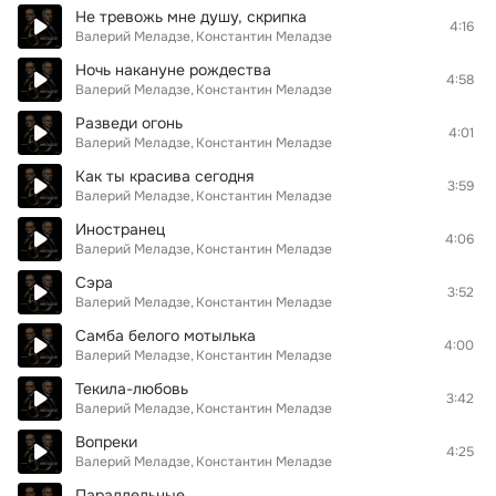
Не тревожь мне душу, скрипка
4:16
Валерий Меладзе
Константин Меладзе
Ночь накануне рождества
4:58
Валерий Меладзе
Константин Меладзе
Разведи огонь
4:01
Валерий Меладзе
Константин Меладзе
Как ты красива сегодня
3:59
Валерий Меладзе
Константин Меладзе
Иностранец
4:06
Валерий Меладзе
Константин Меладзе
Сэра
3:52
Валерий Меладзе
Константин Меладзе
Самба белого мотылька
4:00
Валерий Меладзе
Константин Меладзе
Текила-любовь
3:42
Валерий Меладзе
Константин Меладзе
Вопреки
4:25
Валерий Меладзе
Константин Меладзе
Параллельные