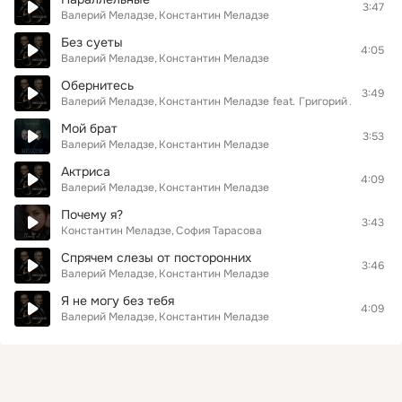
3:47
Валерий Меладзе
Константин Меладзе
Без суеты
4:05
Валерий Меладзе
Константин Меладзе
Обернитесь
3:49
Валерий Меладзе
Константин Меладзе
feat.
Григорий Лепс
Мой брат
3:53
Валерий Меладзе
Константин Меладзе
Актриса
4:09
Валерий Меладзе
Константин Меладзе
Почему я?
3:43
Константин Меладзе
София Тарасова
Спрячем слезы от посторонних
3:46
Валерий Меладзе
Константин Меладзе
Я не могу без тебя
4:09
Валерий Меладзе
Константин Меладзе