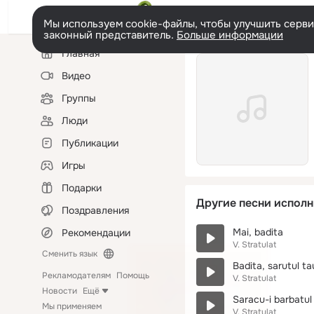
Мы используем cookie-файлы, чтобы улучшить сервис
законный представитель.
Больше информации
Левая
Главная
колонка
Видео
Группы
Люди
Публикации
Игры
Подарки
Другие песни исполн
Поздравления
Mai, badita
Рекомендации
V. Stratulat
Сменить язык
Badita, sarutul tau
Рекламодателям
Помощь
V. Stratulat
Новости
Ещё
Saracu-i barbatu
Мы применяем
V. Stratulat