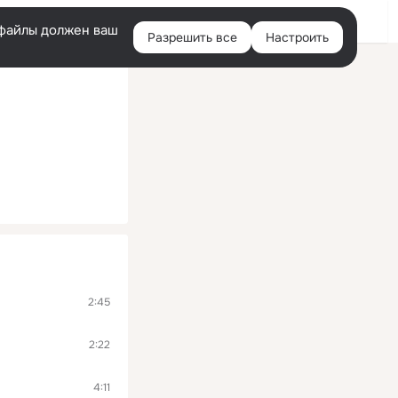
Войти
e-файлы должен ваш
Разрешить все
Настроить
Правая
колонка
2:45
2:22
4:11