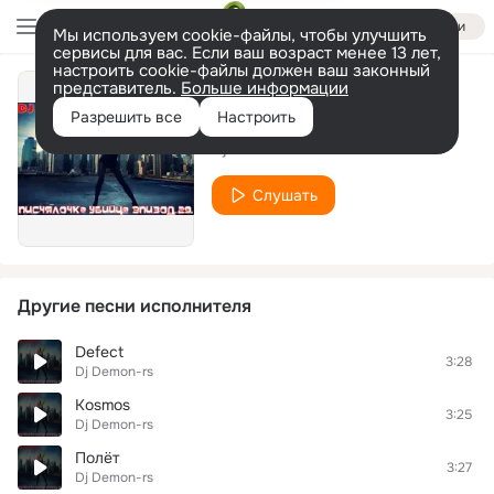
Войти
Мы используем cookie-файлы, чтобы улучшить
сервисы для вас. Если ваш возраст менее 13 лет,
настроить cookie-файлы должен ваш законный
представитель.
Больше информации
replica
Разрешить все
Настроить
Dj Demon-rs
Слушать
Другие песни исполнителя
Dеfect
3:28
Dj Demon-rs
Kosmos
3:25
Dj Demon-rs
Полёт
3:27
Dj Demon-rs