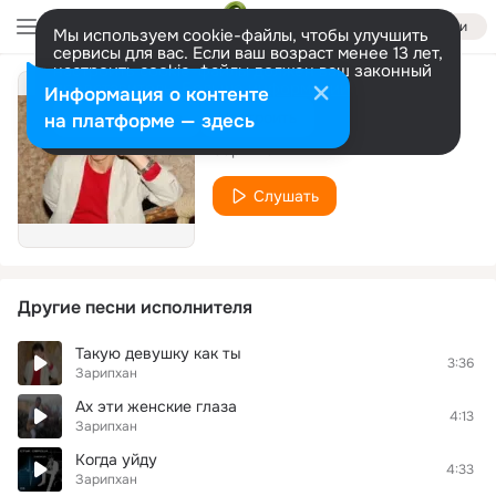
Войти
Мы используем cookie-файлы, чтобы улучшить
сервисы для вас. Если ваш возраст менее 13 лет,
настроить cookie-файлы должен ваш законный
представитель.
Больше информации
Информация о контенте
Без тебя нет меня
Разрешить все
Настроить
на платформе — здесь
Зарипхан
Слушать
Другие песни исполнителя
Такую девушку как ты
3:36
Зарипхан
Ах эти женские глаза
4:13
Зарипхан
Когда уйду
4:33
Зарипхан