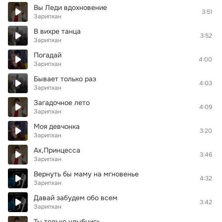
Вы Леди вдохновение
3:51
Зарипхан
В вихре танца
3:52
Зарипхан
Погадай
4:00
Зарипхан
Бывает только раз
4:03
Зарипхан
Загадочное лето
4:09
Зарипхан
Моя девчонка
3:20
Зарипхан
Ах,Принцесса
3:46
Зарипхан
Вернуть бы маму на мгновенье
4:32
Зарипхан
Давай забудем обо всем
3:42
Зарипхан
Ты только улыбнись