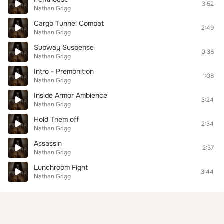
3:52
Nathan Grigg
Cargo Tunnel Combat
2:49
Nathan Grigg
Subway Suspense
0:36
Nathan Grigg
Intro - Premonition
1:08
Nathan Grigg
Inside Armor Ambience
3:24
Nathan Grigg
Hold Them off
2:34
Nathan Grigg
Assassin
2:37
Nathan Grigg
Lunchroom Fight
3:44
Nathan Grigg