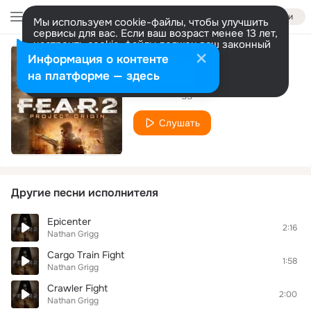
Войти
Мы используем cookie-файлы, чтобы улучшить
сервисы для вас. Если ваш возраст менее 13 лет,
настроить cookie-файлы должен ваш законный
представитель.
Больше информации
Информация о контенте
School Suspense
Разрешить все
Настроить
на платформе — здесь
Nathan Grigg
Слушать
Другие песни исполнителя
Epicenter
2:16
Nathan Grigg
Cargo Train Fight
1:58
Nathan Grigg
Crawler Fight
2:00
Nathan Grigg