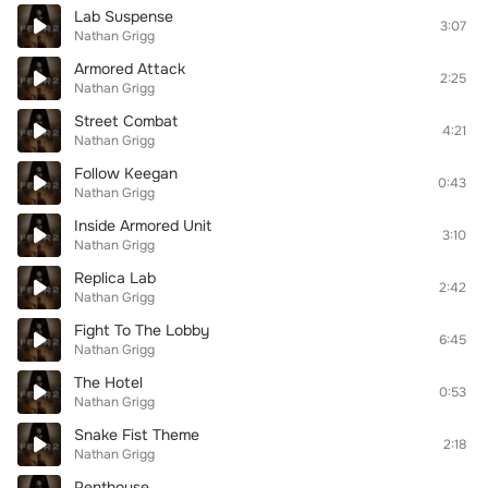
Lab Suspense
3:07
Nathan Grigg
Armored Attack
2:25
Nathan Grigg
Street Combat
4:21
Nathan Grigg
Follow Keegan
0:43
Nathan Grigg
Inside Armored Unit
3:10
Nathan Grigg
Replica Lab
2:42
Nathan Grigg
Fight To The Lobby
6:45
Nathan Grigg
The Hotel
0:53
Nathan Grigg
Snake Fist Theme
2:18
Nathan Grigg
Penthouse