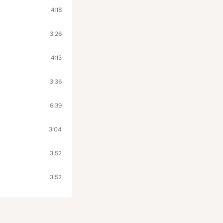
4:18
3:26
4:13
3:36
6:39
3:04
3:52
3:52