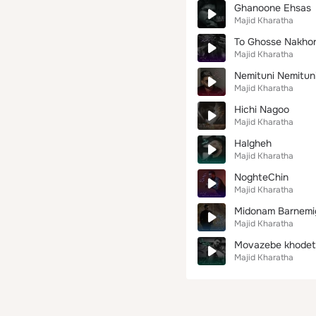
Ghanoone Ehsas
Majid Kharatha
To Ghosse Nakho
Majid Kharatha
Nemituni Nemitun
Majid Kharatha
Hichi Nagoo
Majid Kharatha
Halgheh
Majid Kharatha
NoghteChin
Majid Kharatha
Midonam Barnemi
Majid Kharatha
Movazebe khodet
Majid Kharatha