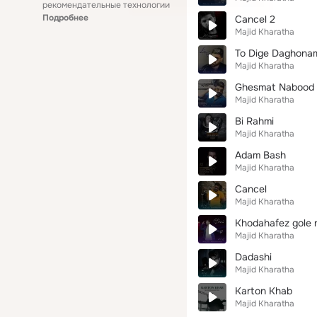
рекомендательные технологии
Подробнее
Cancel 2
Majid Kharatha
To Dige Daghona
Majid Kharatha
Ghesmat Nabood
Majid Kharatha
Bi Rahmi
Majid Kharatha
Adam Bash
Majid Kharatha
Cancel
Majid Kharatha
Khodahafez gole
Majid Kharatha
Dadashi
Majid Kharatha
Karton Khab
Majid Kharatha