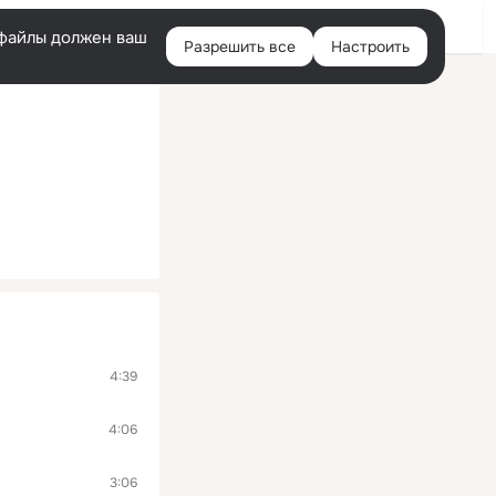
Войти
e-файлы должен ваш
Разрешить все
Настроить
Правая
колонка
4:39
4:06
3:06