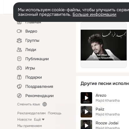
Мы используем cookie-файлы, чтобы улучшить сервис
законный представитель.
Больше информации
Левая
Главная
колонка
Видео
Группы
Люди
Публикации
Игры
Подарки
Другие песни исполн
Поздравления
Arezo
Рекомендации
Majid Kharatha
Сменить язык
Paiiz
Рекламодателям
Помощь
Majid Kharatha
Новости
Ещё
Rooze Jodai
Мы применяем
Majid Kharatha