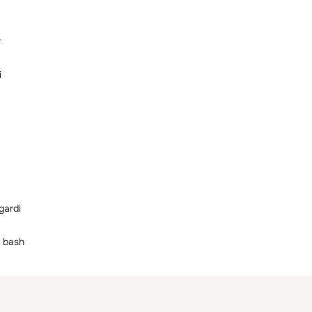
r
i
gardi
 bash