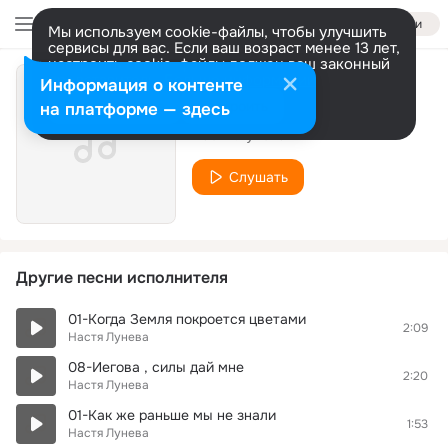
Войти
Мы используем cookie-файлы, чтобы улучшить
сервисы для вас. Если ваш возраст менее 13 лет,
настроить cookie-файлы должен ваш законный
представитель.
Больше информации
Информация о контенте
13-Если бы не ты.
Разрешить все
Настроить
на платформе — здесь
Настя Лунева
Слушать
Другие песни исполнителя
01-Когда Земля покроется цветами
2:09
Настя Лунева
08-Иегова , силы дай мне
2:20
Настя Лунева
01-Как же раньше мы не знали
1:53
Настя Лунева