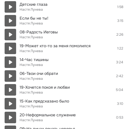
Детские глаза
1:58
Настя Лунева
Если бы не ты!
3:15
Настя Лунева
08-Радость Иеговы
2:26
Настя Лунева
19-Может кто-то за меня помолился
1:22
Настя Лунева
14-Час тишины
3:24
Настя Лунева
06-Твои очи обрати
2:42
Настя Лунева
19-Хочется покоя и любви
5:04
Настя Лунева
15-Как предсказано было
3:10
Настя Лунева
20-Неформальное служение
0:53
Настя Лунева
09-На лицах печать неверья