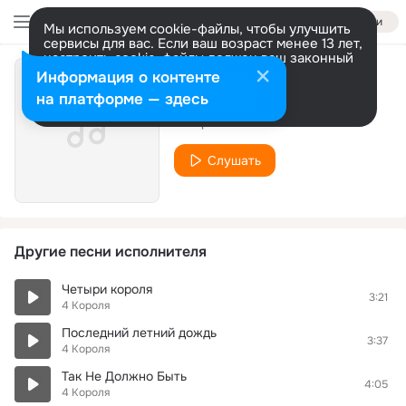
Войти
Мы используем cookie-файлы, чтобы улучшить
сервисы для вас. Если ваш возраст менее 13 лет,
настроить cookie-файлы должен ваш законный
представитель.
Больше информации
Информация о контенте
Два выстрела
Разрешить все
Настроить
на платформе — здесь
4 Короля
Слушать
Другие песни исполнителя
Четыри короля
3:21
4 Короля
Последний летний дождь
3:37
4 Короля
Так Не Должно Быть
4:05
4 Короля