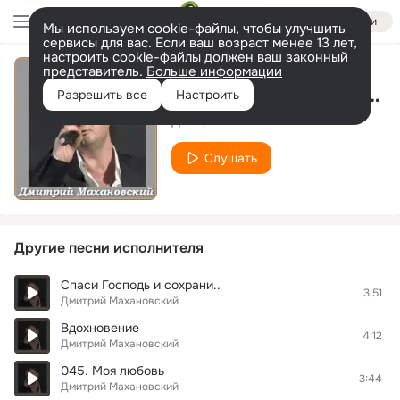
Войти
Мы используем cookie-файлы, чтобы улучшить
сервисы для вас. Если ваш возраст менее 13 лет,
настроить cookie-файлы должен ваш законный
представитель.
Больше информации
Все для тебя (remix )
Разрешить все
Настроить
Дмитрий Махановский
Слушать
Другие песни исполнителя
Спаси Господь и сохрани..
3:51
Дмитрий Махановский
Вдохновение
4:12
Дмитрий Махановский
045. Моя любовь
3:44
Дмитрий Махановский