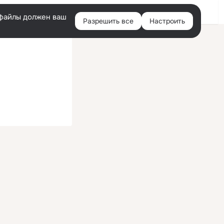
Войти
e-файлы должен ваш
Разрешить все
Настроить
Правая
колонка