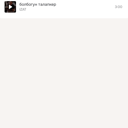
болбогун талапкер
3:00
IZAT