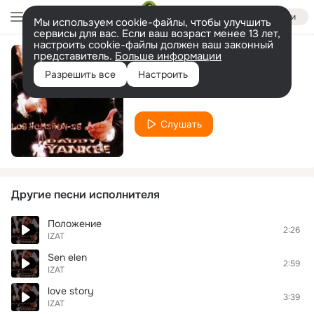
Войти
Мы используем cookie-файлы, чтобы улучшить
сервисы для вас. Если ваш возраст менее 13 лет,
настроить cookie-файлы должен ваш законный
представитель.
Больше информации
Арман
Разрешить все
Настроить
IZAT
Слушать
Другие песни исполнителя
Положение
2:26
IZAT
Sen elen
2:59
IZAT
love story
3:39
IZAT