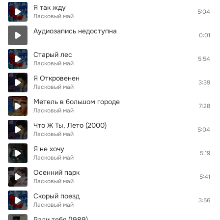
Я так жду
5:04
Ласковый май
Аудиозапись недоступна
0:01
Старый лес
5:54
Ласковый май
Я Откровенен
3:39
Ласковый май
Метель в большом городе
7:28
Ласковый май
Что Ж Ты, Лето (2000)
5:04
Ласковый май
Я не хочу
5:19
Ласковый май
Осенний парк
5:41
Ласковый май
Скорый поезд
3:56
Ласковый май
Ради тебя (1989)