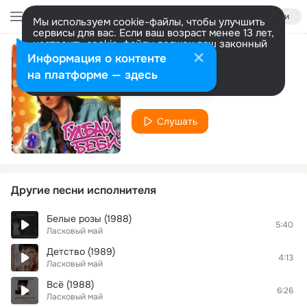
Войти
Мы используем cookie-файлы, чтобы улучшить
сервисы для вас. Если ваш возраст менее 13 лет,
настроить cookie-файлы должен ваш законный
представитель.
Больше информации
Информация о контенте
Кто то другой
Разрешить все
Настроить
на платформе — здесь
Ласковый май
Слушать
Другие песни исполнителя
Белые розы (1988)
5:40
Ласковый май
Детство (1989)
4:13
Ласковый май
Всё (1988)
6:26
Ласковый май