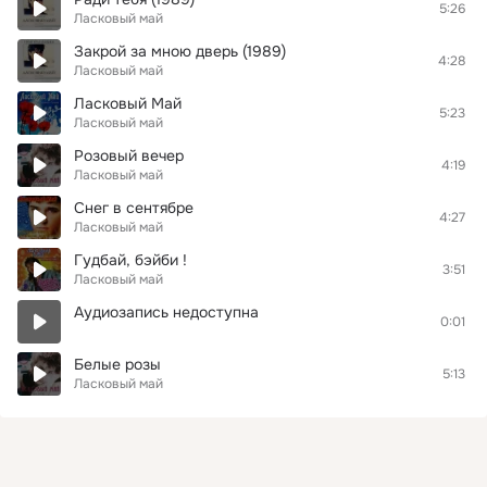
5:26
Ласковый май
Закрой за мною дверь (1989)
4:28
Ласковый май
Ласковый Май
5:23
Ласковый май
Розовый вечер
4:19
Ласковый май
Снег в сентябре
4:27
Ласковый май
Гудбай, бэйби !
3:51
Ласковый май
Аудиозапись недоступна
0:01
Белые розы
5:13
Ласковый май